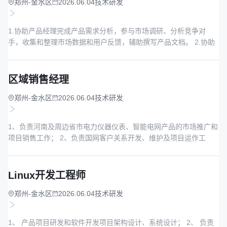
郑州-金水区
2026.06.04
技术研发
1.协助产品经理完成产品需求分析，参与市场调研、分析竞争对
手，收集和整理市场数据和用户反馈，辅助撰写产品文档。 2.协助
产品经理完成商机推动及商机分析，提出改进方案。 3.协助产品经
理研究竞争对手的产品和市场策略，进行竞品分析和评估，为产品
优化和差异化提供建议。 4.协助产品经理进行产品数据分析，从...
区域销售经理
郑州-金水区
2026.06.04
技术研发
1、负责河南及周边省市电力仪器仪表、智能电网产品的市场推广和
项目销售工作； 2、负责国网客户关系开发、维护及项目运作工
作； 3、通过多种渠道收集客户潜在需求，主动发掘客户商机，通
过投标和商务运作促成订单； 4、按期达成公司分配的月度、季度
及年度销售目标，完成销售任务； 5、负责项目从商机跟踪、投
Linux开发工程师
标、...
郑州-金水区
2026.06.04
技术研发
1、 产品项目研发和软件开发项目架构设计、系统设计； 2、 负责