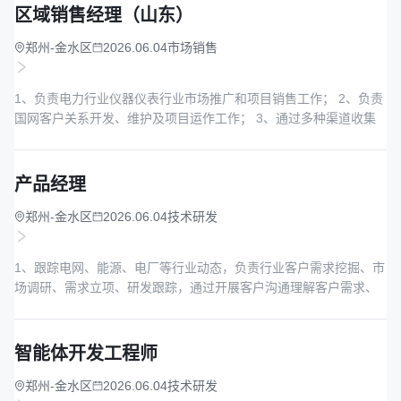
款等全流程的商务跟踪事宜； 5、按期达成公司分配的月度、季度
区域销售经理（山东）
及...
郑州-金水区
2026.06.04
市场销售
1、负责电力行业仪器仪表行业市场推广和项目销售工作； 2、负责
国网客户关系开发、维护及项目运作工作； 3、通过多种渠道收集
客户潜在需求，主动发掘客户商机，通过投标和商务运作促成订
单； 4、负责项目从商机跟踪、投标、合同签订、实施、验收、回
款等全流程的商务跟踪事宜； 5、按期达成公司分配的月度、季度
产品经理
及...
郑州-金水区
2026.06.04
技术研发
1、跟踪电网、能源、电厂等行业动态，负责行业客户需求挖掘、市
场调研、需求立项、研发跟踪，通过开展客户沟通理解客户需求、
挖掘行业需求、完成市场及竞争分析，推动公司产品立项及产品落
地。 2、分析区域市场与竞争情况，制定差异化推广策略及合作模
式。 3、主导商机推进，根据项目落地方式，输出可研报告、技术
智能体开发工程师
方案...
郑州-金水区
2026.06.04
技术研发