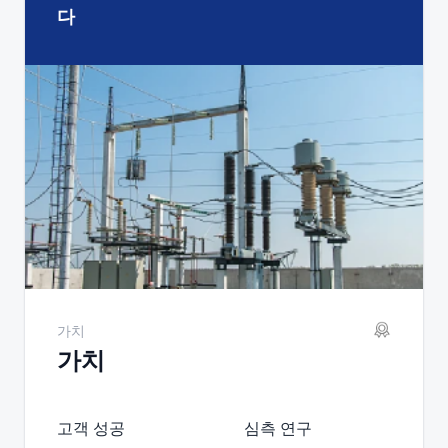
다
가치
가치
고객 성공
심측 연구