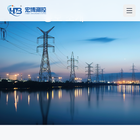
ABOUT US
홍보측컨
메인
홍보 소개