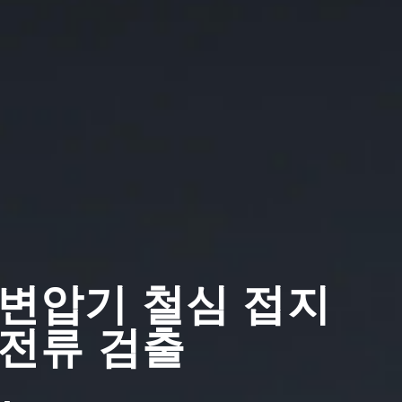
변압기 철심 접지
전류 검출