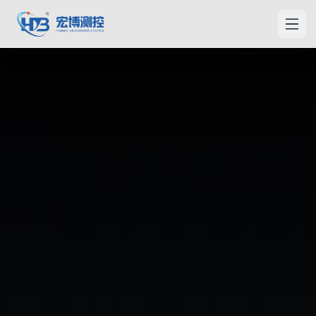
홍보측컨
메인