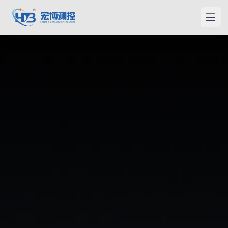
홍보측컨
메인