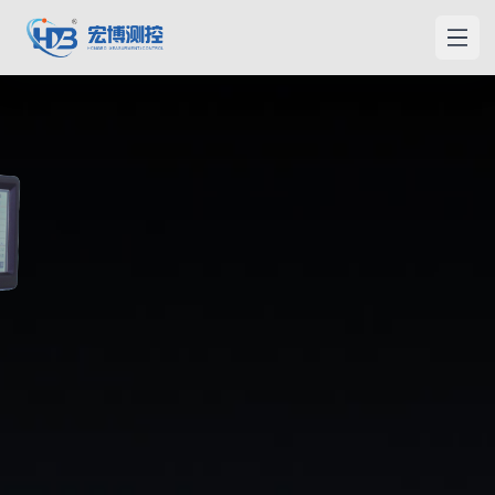
홍보측컨
메인