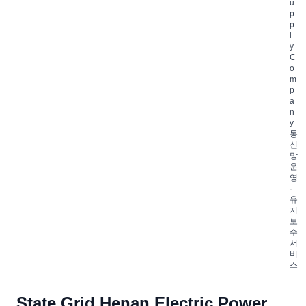
u
p
p
l
y
C
o
m
p
a
n
y
통
신
망
운
영
·
유
지
보
수
서
비
스
State Grid Henan Electric Power