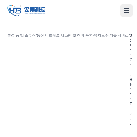
홍보측컨
메인
홈
/
제품 및 솔루션
/
통신 네트워크 시스템 및 장비 운영·유지보수 기술 서비스
/
S
t
a
t
e
G
r
i
d
H
e
n
a
n
E
l
e
c
t
r
i