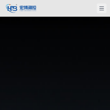
홍보측컨
메인