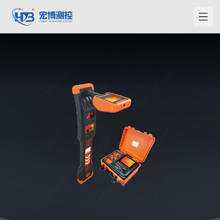
홍보측컨
메인