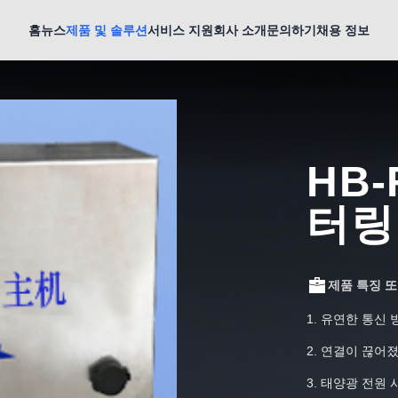
홈
뉴스
제품 및 솔루션
서비스 지원
회사 소개
문의하기
채용 정보
HB-
터링
제품 특징 
1. 유연한 통신
2. 연결이 끊어
3. 태양광 전원