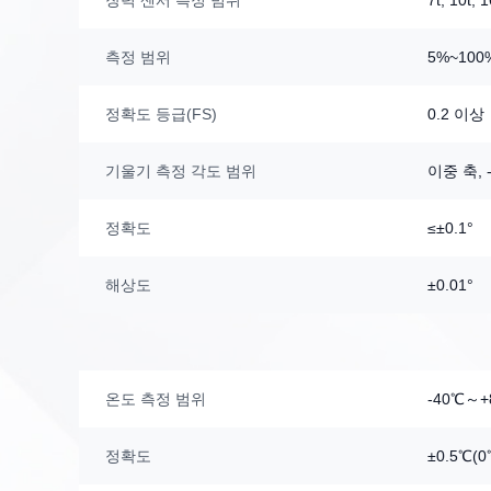
장력 센서 측정 범위
7t, 10t
측정 범위
5%~100
정확도 등급(FS)
0.2 이상
기울기 측정 각도 범위
이중 축, -
정확도
≤±0.1°
해상도
±0.01°
온도 측정 범위
-40℃～+
정확도
±0.5℃(