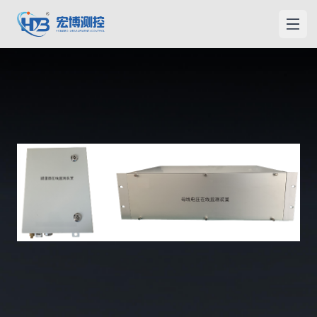
홍보측컨
메인