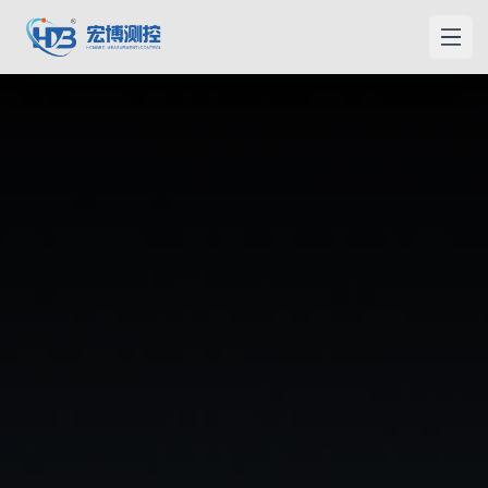
홍보측컨
메인