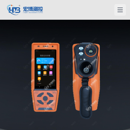
홍보측컨
메인