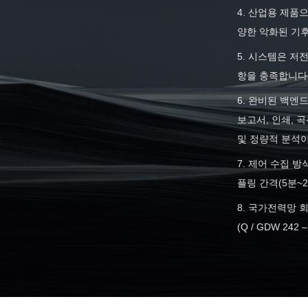
4. 산업용 제품
양한 악화된 기
5. 시스템은 저
항을 충족합니다
6. 완비된 백엔
보고서, 인쇄, 
및 정량적 분석
7. 제어 수집 
플링 간격(5분~
8. 국가전력망 
(Q / GDW 242