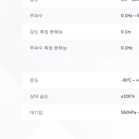
주파수
0.1Hz～
강도 측정 분해능
0.1m
주파수 측정 분해능
0.1Hz
온도
-30℃～+
상대 습도
≤100％
대기압
550hPa