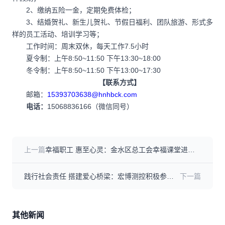
2、缴纳五险一金，定期免费体检；
3、结婚贺礼、新生儿贺礼、节假日福利、团队旅游、形式多
样的员工活动、培训学习等；
工作时间：周末双休，每天工作7.5小时
夏令制：上午8:50~11:50 下午13:30~18:00
冬令制：上午8:50~11:50 下午13:00~17:30
【联系方式】
邮箱：
15393703638@hnhbck.com
电话：
15068836166（微信同号）
上一篇
幸福职工 惠至心灵：金水区总工会幸福课堂进基
层活动在宏博测控顺利举办！
践行社会责任 搭建爱心桥梁：宏博测控积极参与
下一篇
“春风行动”残疾人就业专场招聘会
其他新闻