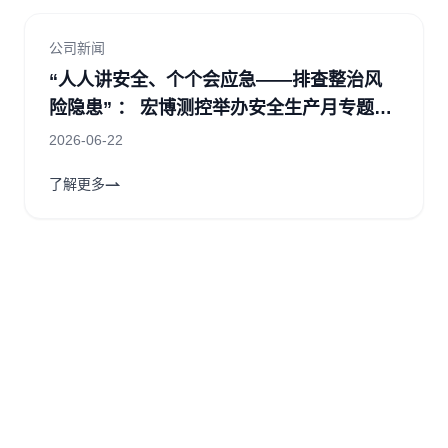
公司新闻
“人人讲安全、个个会应急——排查整治风
险隐患” ： 宏博测控举办安全生产月专题培
训
2026-06-22
了解更多