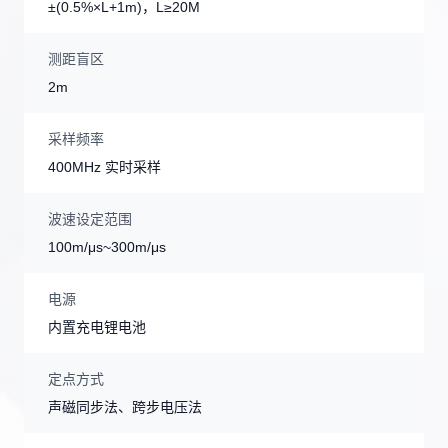
±(0.5%×L+1m)，L≥20M
测距盲区
2m
采样频率
400MHz 实时采样
波速设定范围
100m/μs~300m/μs
电源
内置充电锂电池
定点方式
声磁同步法、跨步电压法