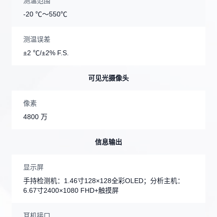
测温范围
-20 ℃～550℃
测温误差
±2 ℃/±2% F.S.
可见光摄像头
像素
4800 万
信息输出
显示屏
手持检测机：1.46寸128×128全彩OLED；分析主机：
6.67寸2400×1080 FHD+触摸屏
耳机接口