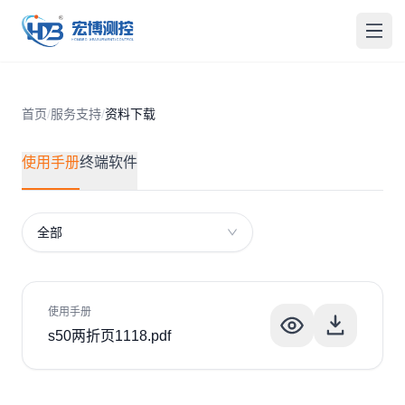
宏博测控
打开
首页
/
服务支持
/
资料下载
使用手册
终端软件
全部
使用手册
s50两折页1118.pdf