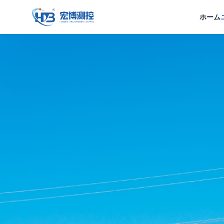
宏博測控
ホーム
フォーラム