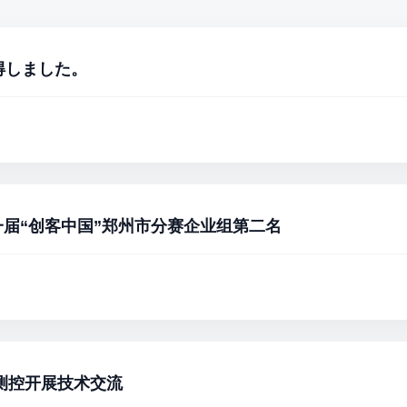
得しました。
届“创客中国”郑州市分赛企业组第二名
业克列茨到访 宏博测控开展技术交流