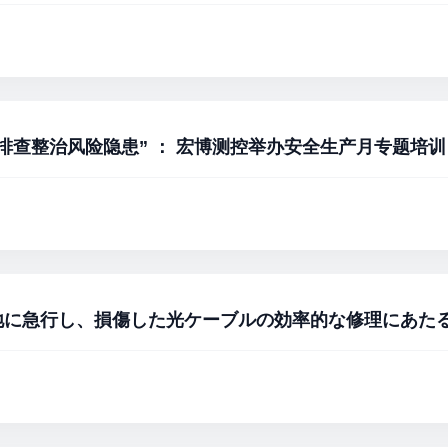
排查整治风险隐患” ： 宏博测控举办安全生产月专题培训
地に急行し、損傷した光ケーブルの効率的な修理にあた