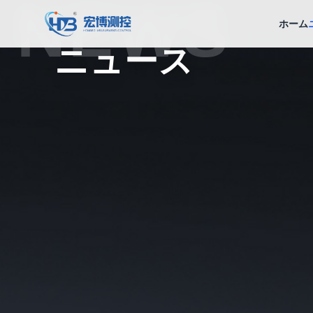
NEWS
宏博測控
ホーム
ニュース