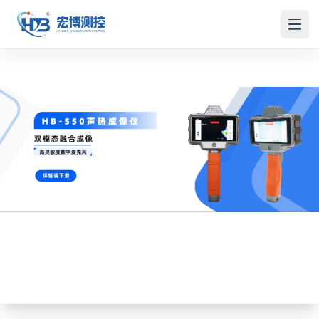
宏博測控
メニ