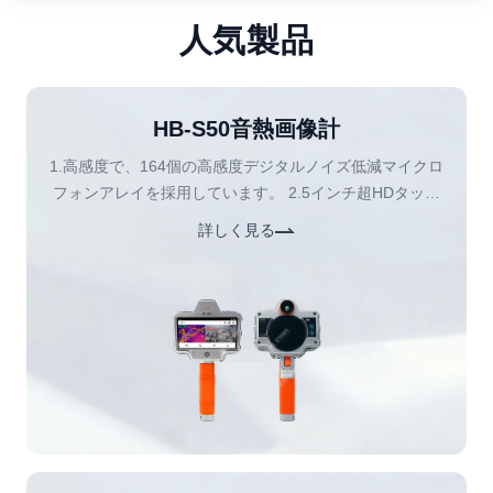
人気製品
HB-S50音熱画像計
1.高感度で、164個の高感度デジタルノイズ低減マイクロ
フォンアレイを採用しています。 2.5インチ超HDタッチ
スクリーンで、音画像と熱画像を同時に表示できます。
詳しく見る
3.局所放電検出、ガス漏れ検出、赤外線熱画像測定をサ
ポートしています。 4.0kHZ～100kHzの調整可能な周波
数で、局所放電のコア周波数帯域をカバーしています。
5.0.3m～150mの超遠距離位置決め距離で、遠距離でのラ
イン巡視に適しています。 6.PRPD図を備えています。