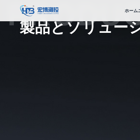
PRODU
宏博測控
ホーム
製品とソリュー