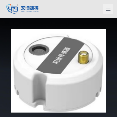
宏博測控
メニ