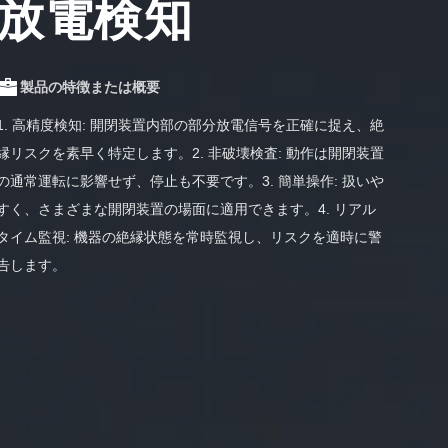
放電検知
製品の特徴または概要
1. 高精度検知: 開閉装置内部の部分放電信号を正確に捉え、絶
縁リスクを素早く特定します。2. 非破壊検査: 動作は開閉装置
の通常運転に影響せず、停止も不要です。3. 簡単操作: 扱いや
すく、さまざまな開閉装置の場面に適用できます。4. リアル
タイム監視: 機器の絶縁状態を常時監視し、リスクを適時に警
告します。