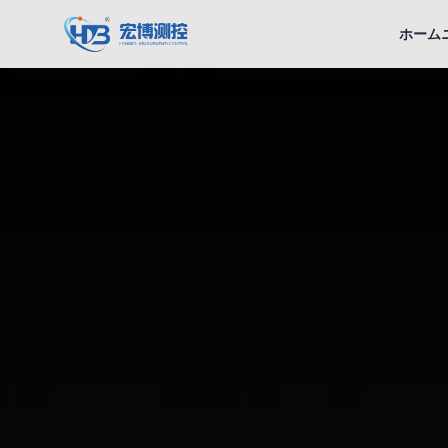
宏博測控
ホーム