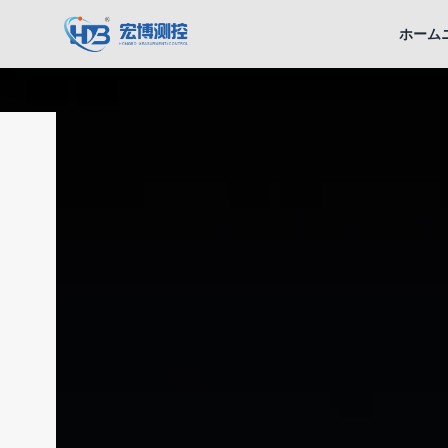
宏博測控
ホーム