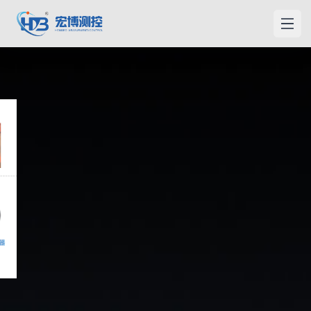
宏博測控
メニ