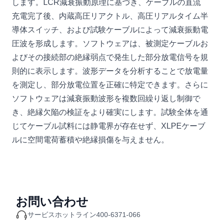
します。LCR減衰振動原理に基づき、ケーブルの直流
充電完了後、内蔵高圧リアクトル、高圧リアルタイム半
導体スイッチ、および試験ケーブルによって減衰振動電
圧波を形成します。ソフトウェアは、被測定ケーブルお
よびその接続部の絶縁弱点で発生した部分放電信号を規
則的に表示します。波形データを分析することで放電量
を測定し、部分放電位置を正確に特定できます。さらに
ソフトウェアは減衰振動波形を複数回繰り返し制御で
き、絶縁欠陥の検証をより確実にします。試験全体を通
じてケーブル試料には静電界が存在せず、XLPEケーブ
ルに空間電荷蓄積や絶縁損傷を与えません。
お問い合わせ
サービスホットライン
400-6371-066