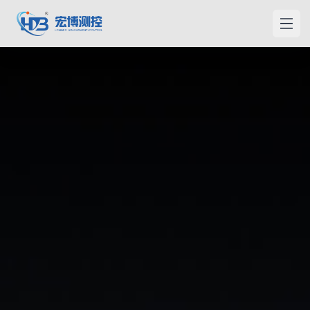
宏博測控
メニ