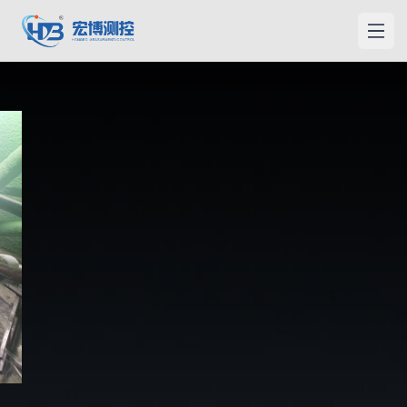
宏博測控
メニ