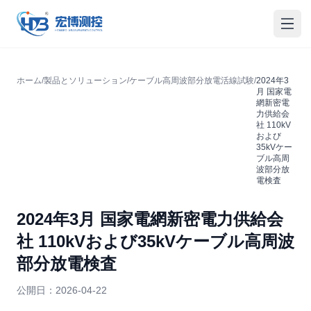
宏博測控
メニ
ホーム
/
製品とソリューション
/
ケーブル高周波部分放電活線試験
/
2024年3
月 国家電
網新密電
力供給会
社 110kV
および
35kVケー
ブル高周
波部分放
電検査
2024年3月 国家電網新密電力供給会
社 110kVおよび35kVケーブル高周波
部分放電検査
公開日：
2026-04-22