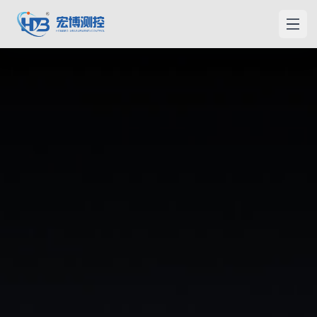
宏博測控
メニ