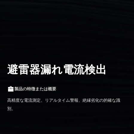
避雷器漏れ電流検出
製品の特徴または概要
高精度な電流測定、リアルタイム警報、絶縁劣化の的確な識
別。