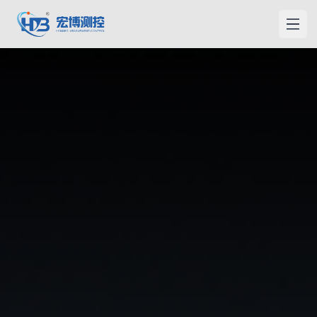
宏博測控
メニ