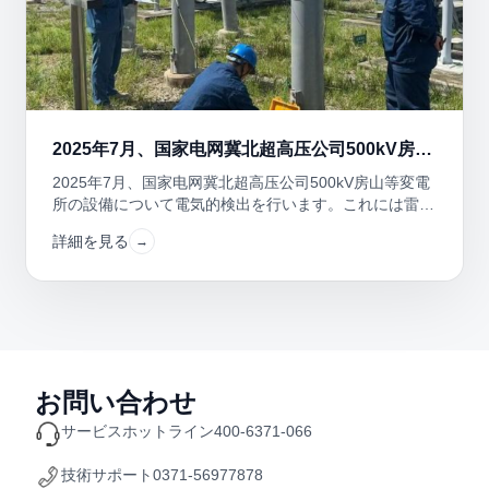
2025年7月、国家电网冀北超高压公司500kV房山
等所の設備監視データの収集処理および状態分析
2025年7月、国家电网冀北超高压公司500kV房山等変電
プロジェクト。
所の設備について電気的検出を行います。これには雷管
漏電現象の検出が含まれ、検出結果を報告書として提出
詳細を見る
→
し…
お問い合わせ
サービスホットライン
400-6371-066
技術サポート
0371-56977878