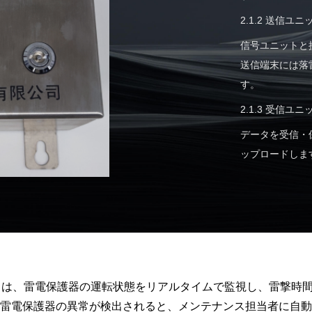
2.1.2 送信ユニ
信号ユニットと
送信端末には落
す。
2.1.3 受信ユニ
データを受信・保
ップロードしま
0P）は、雷電保護器の運転状態をリアルタイムで監視し、雷撃
雷電保護器の異常が検出されると、メンテナンス担当者に自動