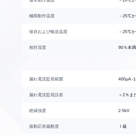
通常動作温度
－20℃
極限動作温度
－25℃
保存および輸送温度
－25℃
相対湿度
90％未満
漏れ電流監視範囲
400μA -
漏れ電流監視誤差
＜2％また
絶縁強度
2.5kV
振動応答厳酷度
Ⅰ級