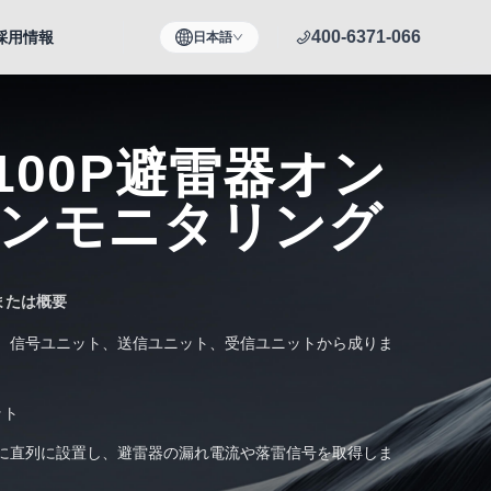
400-6371-066
採用情報
日本語
-100P避雷器オン
ンモニタリング
または概要
、信号ユニット、送信ユニット、受信ユニットから成りま
ット
に直列に設置し、避雷器の漏れ電流や落雷信号を取得しま