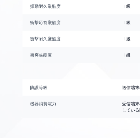
振動耐久厳酷度
Ⅰ級
衝撃応答厳酷度
Ⅰ級
衝撃耐久厳酷度
Ⅰ級
衝突厳酷度
Ⅰ級
防護等級
送信端末
機器消費電力
受信端末
している