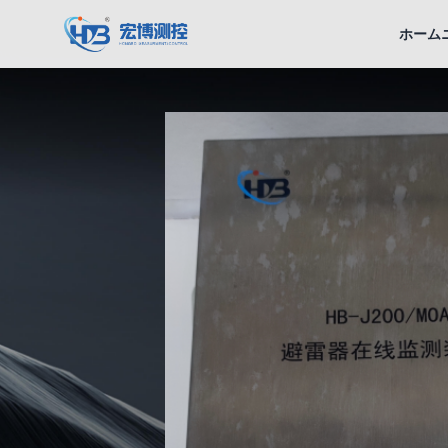
宏博測控
ホーム