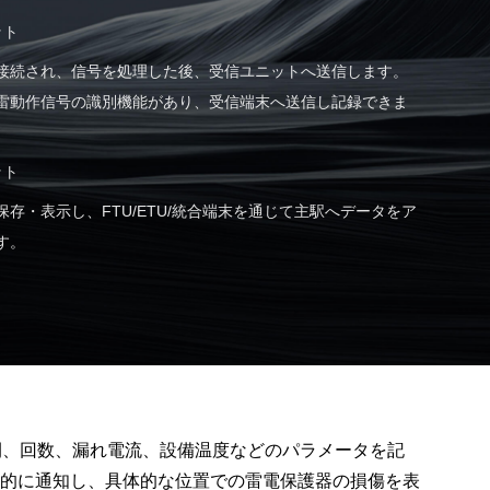
ット
接続され、信号を処理した後、受信ユニットへ送信します。
雷動作信号の識別機能があり、受信端末へ送信し記録できま
ット
存・表示し、FTU/ETU/統合端末を通じて主駅へデータをア
す。
時間、回数、漏れ電流、設備温度などのパラメータを記
的に通知し、具体的な位置での雷電保護器の損傷を表