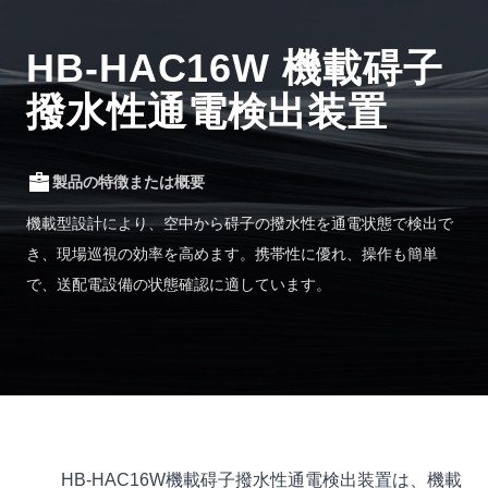
HB-HAC16W 機載碍子
撥水性通電検出装置
製品の特徴または概要
機載型設計により、空中から碍子の撥水性を通電状態で検出で
き、現場巡視の効率を高めます。携帯性に優れ、操作も簡単
で、送配電設備の状態確認に適しています。
HB-HAC16W機載碍子撥水性通電検出装置は、機載