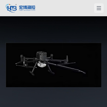
宏博測控
メニ