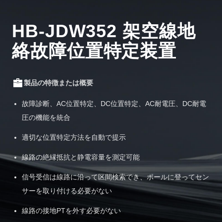
HB-JDW352 架空線地
絡故障位置特定装置
製品の特徴または概要
故障診断、AC位置特定、DC位置特定、AC耐電圧、DC耐電
圧の機能を統合
適切な位置特定方法を自動で提示
線路の絶縁抵抗と静電容量を測定可能
信号受信は線路に沿って区間検索でき、ポールに登ってセン
サーを取り付ける必要がない
線路の接地PTを外す必要がない