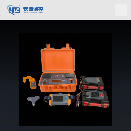
宏博測控
メニ