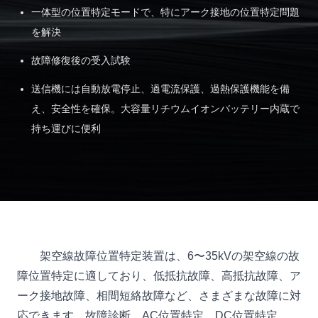
一体型の位置特定モードで、特にアーク接地の位置特定問題
を解決
故障修復後の受入試験
送信機には自動放電停止、過電流保護、過熱保護機能を備
え、安全性を確保。大容量リチウムイオンバッテリー内蔵で
持ち運びに便利
架空線故障位置特定装置は、6〜35kVの架空線の故
障位置特定に適しており、低抵抗故障、高抵抗故障、ア
ーク接地故障、相間短絡故障など、さまざまな故障に対
応できます。故障診断、AC位置特定、DC位置特定、