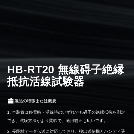
HB-RT20 無線碍子絶縁
抵抗活線試験器
製品の特徴または概要
1. 本装置は停電時・活線時のいずれでも碍子の絶縁抵抗を測定
でき、試験方法がより柔軟で、適用範囲も広いです。
2. 長距離データ伝送に対応しており、検出送信機とハンディ受