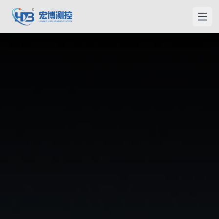
宏博測控
メニ