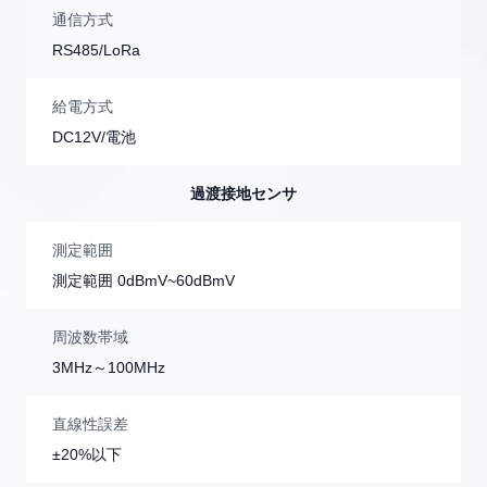
通信方式
RS485/LoRa
給電方式
DC12V/電池
過渡接地センサ
測定範囲
測定範囲 0dBmV~60dBmV
周波数帯域
3MHz～100MHz
直線性誤差
±20%以下