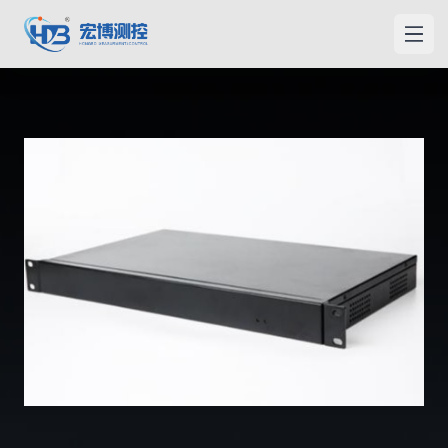
宏博測控
メニ