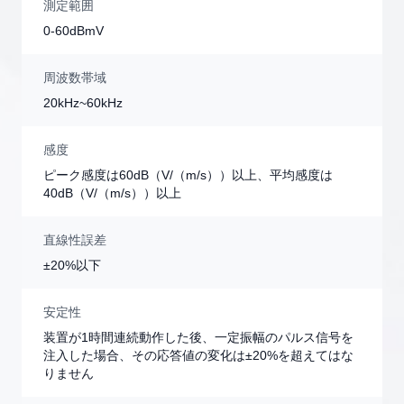
測定範囲
0-60dBmV
周波数帯域
20kHz~60kHz
感度
ピーク感度は60dB（V/（m/s））以上、平均感度は
40dB（V/（m/s））以上
直線性誤差
±20%以下
安定性
装置が1時間連続動作した後、一定振幅のパルス信号を
注入した場合、その応答値の変化は±20%を超えてはな
りません