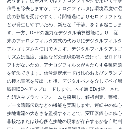
あります。従来方式ではアナログフィルタを用いて干渉
信号を除去しますが、アナログフィルタは環境温度や湿
度の影響を受けやすく、時間経過によりゼロドリフトな
どが発生しやすいため、新たな「干渉」を引き起こしま
す。一方、DSPの強力なデジタル演算機能により、従
来のアナログフィルタ方式の代わりにデジタルフィルタ
アルゴリズムを使用できます。デジタルフィルタアルゴ
リズムは温度、湿度などの環境影響を受けず、ゼロドリ
フトがないため、アナログフィルタがもたらす各種問題
を解決できます。信号測定ボードは鉄心およびクランプ
の接地電流を算出した後、デジタルバスを介してベイ層
監視IEDへアップロードします。ベイ層IEDは統一され
た組込みプラットフォームを採用し、解析判定、警報、
データ遠隔伝送などの機能を実現します。運転中の鉄心
接地電流の大きさを監視することで、変圧器鉄心に鉄心
非接地または鉄心多点接地の現象が存在するかを自動判