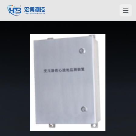
宏博測控
メニ