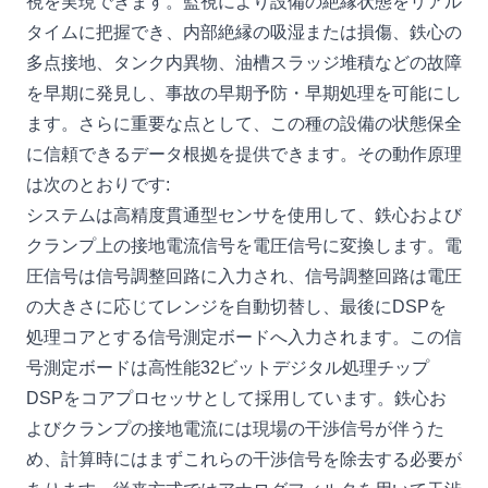
視を実現できます。監視により設備の絶縁状態をリアル
タイムに把握でき、内部絶縁の吸湿または損傷、鉄心の
多点接地、タンク内異物、油槽スラッジ堆積などの故障
を早期に発見し、事故の早期予防・早期処理を可能にし
ます。さらに重要な点として、この種の設備の状態保全
に信頼できるデータ根拠を提供できます。その動作原理
は次のとおりです:
システムは高精度貫通型センサを使用して、鉄心および
クランプ上の接地電流信号を電圧信号に変換します。電
圧信号は信号調整回路に入力され、信号調整回路は電圧
の大きさに応じてレンジを自動切替し、最後にDSPを
処理コアとする信号測定ボードへ入力されます。この信
号測定ボードは高性能32ビットデジタル処理チップ
DSPをコアプロセッサとして採用しています。鉄心お
よびクランプの接地電流には現場の干渉信号が伴うた
め、計算時にはまずこれらの干渉信号を除去する必要が