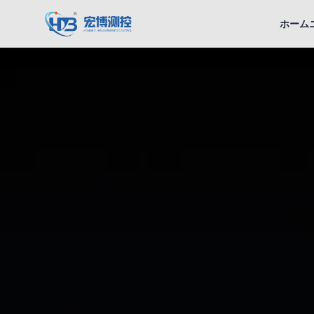
宏博測控
ホーム