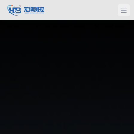
宏博測控
メニ