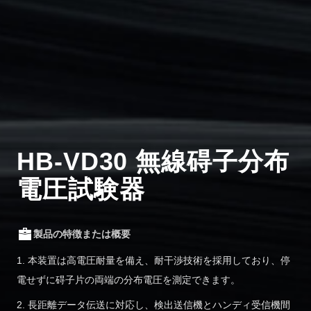
HB-VD30 無線碍子分布
電圧試験器
製品の特徴または概要
1. 本装置は高電圧耐量を備え、耐干渉技術を採用しており、停
電せずに碍子片の両端の分布電圧を測定できます。
2. 長距離データ伝送に対応し、検出送信機とハンディ受信機間