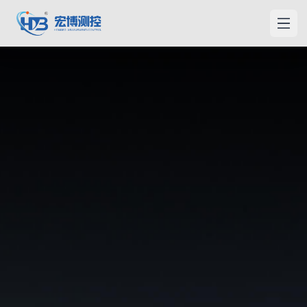
宏博測控
メニ