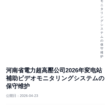
モ
ニ
タ
リ
ン
グ
シ
ス
テ
ム
の
保
守
维
护
河南省電力超高壓公司2026年変电站
補助ビデオモニタリングシステムの
保守维护
公開日：
2026-04-23