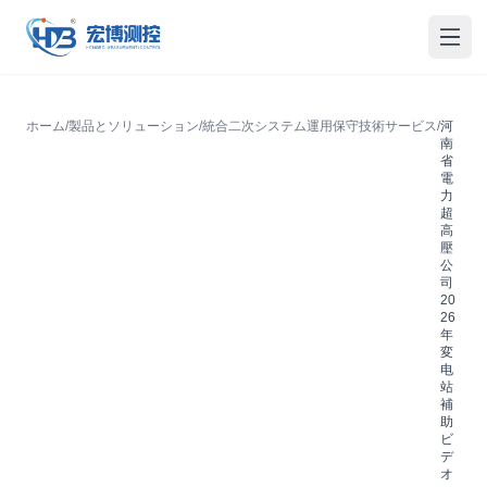
宏博測控
メニ
ホーム
/
製品とソリューション
/
統合二次システム運用保守技術サービス
/
河
南
省
電
力
超
高
壓
公
司
20
26
年
変
电
站
補
助
ビ
デ
オ