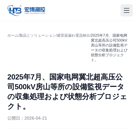
宏博測控
メニ
ホーム
/
製品とソリューション
/
避雷器漏れ電流検出
/
2025年7月、国家电网
冀北超高压公司500kV
房山等所の設備監視デ
ータの収集処理および
状態分析プロジェク
ト。
2025年7月、国家电网冀北超高压公
司500kV房山等所の設備監視データ
の収集処理および状態分析プロジェ
クト。
公開日：
2026-04-21